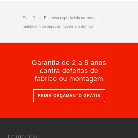
PrimeDoor - Empresa especialista em venda e
montagem de paredes móveis em Benfica.
Garantia de 2 a 5 anos
contra defeitos de
fabrico ou montagem
PEDIR ORÇAMENTO GRÁTIS
Contactos