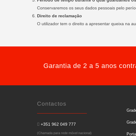
Período de tempo durante o qual guardamos o
Conservaremos os seus dados pessoais pelo período 
Direito de reclamação
O utilizador tem o direito a apresentar queixa na 
Garantia de 2 a 5 anos cont
Contactos
Grade
Grad
+351 962 049 777
(Chamada para rede móvel nacional)
Port