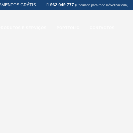
AMENTOS GRÁTIS
962 049 777
(Chamada para rede móvel nacional)
PRODUTOS E SERVIÇOS
PORTFOLIO
CONTACTOS