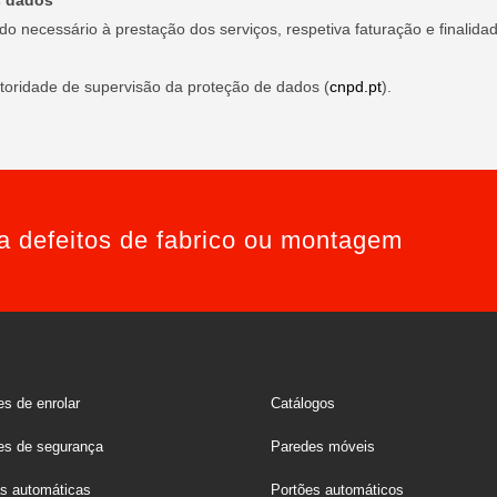
s dados
necessário à prestação dos serviços, respetiva faturação e finalidad
autoridade de supervisão da proteção de dados (
cnpd.pt
).
ra defeitos de fabrico ou montagem
s de enrolar
Catálogos
es de segurança
Paredes móveis
as automáticas
Portões automáticos