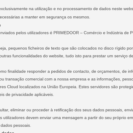
 e exclusivamente na utilização e no processamento de dados neste we
necessárias a manter em segurança os mesmos.
s
enviados pelos utilizadores é PRIMEDOOR – Comércio e Indústria de P
 seja, pequenos ficheiros de texto que são colocados no disco rígido 
ras funcionalidades do website, tudo isto para prestar um serviço de 
mo finalidade responder a pedidos de contacto, de orçamentos, de inf
ou transação comercial com a nossa empresa e as informações, pessoa
res Cloud localizados na União Europeia. Estes servidores são prote
s de privacidade aplicáveis.
nsultar, eliminar ou proceder à retificação dos seus dados pessoais, env
os utilizadores devem enviar uma mensagem a partir do seu próprio em
 dados pessoais.