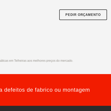
PEDIR ORÇAMENTO
áticas em Telheiras aos melhores preços do mercado.
ra defeitos de fabrico ou montagem