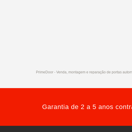
PrimeDoor - Venda, montagem e reparação de portas autom
Garantia de 2 a 5 anos cont