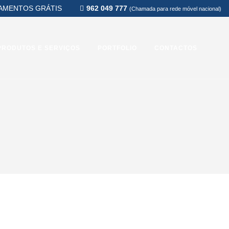
AMENTOS GRÁTIS
962 049 777
(Chamada para rede móvel nacional)
PRODUTOS E SERVIÇOS
PORTFOLIO
CONTACTOS