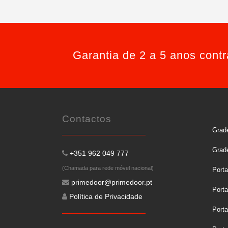
Garantia de 2 a 5 anos cont
Contactos
Grade
Grad
+351 962 049 777
(Chamada para rede móvel nacional)
Port
primedoor@primedoor.pt
Porta
Política de Privacidade
Port