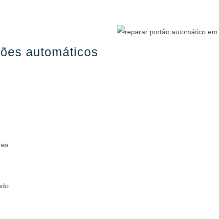
tões automáticos
res
ndo