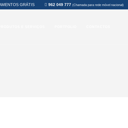
AMENTOS GRÁTIS
962 049 777
(Chamada para rede móvel nacional)
PRODUTOS E SERVIÇOS
PORTFOLIO
CONTACTOS