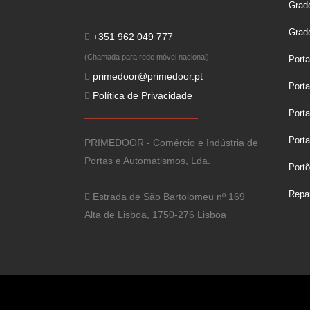
Grade
Grad
+351 962 049 777
(Chamada para rede móvel nacional)
Port
primedoor@primedoor.pt
Porta
Política de Privacidade
Port
Porta
PRIMEDOOR - Comércio e Indústria de
Portas e Automatismos, Lda.
Port
Repa
Estrada de São Bartolomeu nº 169
Alta de Lisboa, 1750-276 Lisboa